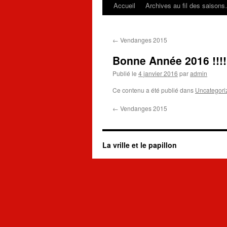
Accueil
Archives au fil des saison
←
Vendanges 2015
Bonne Année 2016 !!!!
Publié le
4 janvier 2016
par
admin
Ce contenu a été publié dans
Uncategori
←
Vendanges 2015
La vrille et le papillon