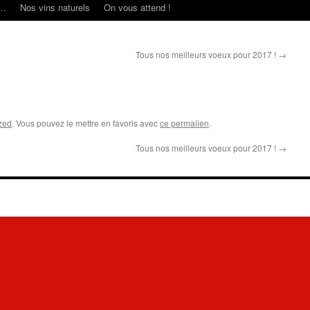
s…
Nos vins naturels
On vous attend !
Tous nos meilleurs voeux pour 2017 !
→
zed
. Vous pouvez le mettre en favoris avec
ce permalien
.
Tous nos meilleurs voeux pour 2017 !
→